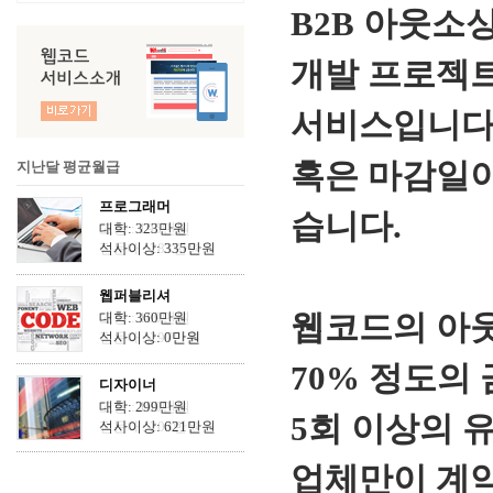
B2B 아웃소
개발 프로젝트
서비스입니다
혹은 마감일이
지난달 평균월급
프로그래머
습니다.
대학: 323만원
석사이상: 335만원
웹퍼블리셔
웹코드의 아
대학: 360만원
석사이상: 0만원
70% 정도의
디자이너
대학: 299만원
5회 이상의 
석사이상: 621만원
업체만이 계