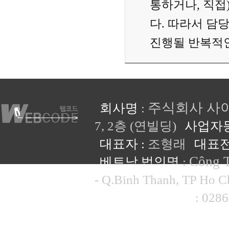
통하거나, 직접
다. 따라서 담
진행될 반복적인
주식회사 사
회사명
:
7, 2층 (연빌딩)
사업자
대표자 :
조형래
대표전
Công 
베트남 법인명
:
- Q.Binh Thanh, TP Ho 
베트남 대표전화
: 028