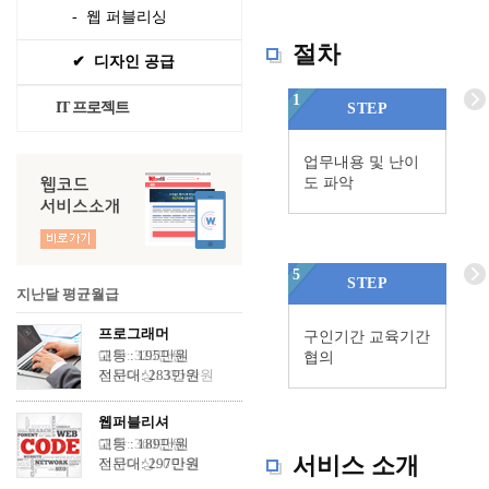
- 웹 퍼블리싱
절차
✔ 디자인 공급
1
IT 프로젝트
STEP
업무내용 및 난이
도 파악
5
STEP
지난달 평균월급
프로그래머
구인기간 교육기간
고등 : 195만원
대학: 323만원
협의
전문대: 283만원
석사이상: 335만원
웹퍼블리셔
고등 : 189만원
대학: 360만원
서비스 소개
전문대: 297만원
석사이상: 0만원